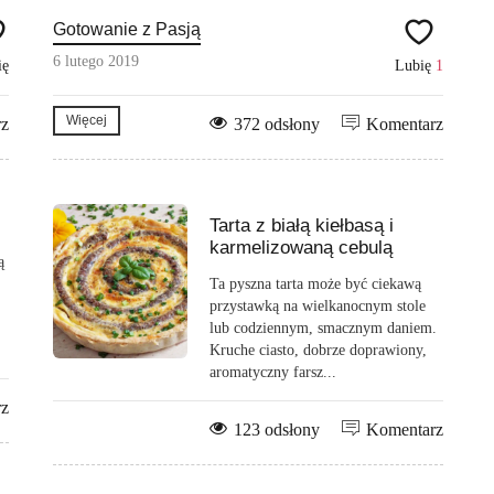
Gotowanie z Pasją
6 lutego 2019
ię
Lubię
1
Więcej
rz
372 odsłony
Komentarz
Tarta z białą kiełbasą i
karmelizowaną cebulą
ą
Ta pyszna tarta może być ciekawą
przystawką na wielkanocnym stole
lub codziennym, smacznym daniem.
Kruche ciasto, dobrze doprawiony,
aromatyczny farsz...
rz
123 odsłony
Komentarz