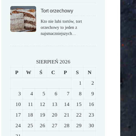
Tort orzechowy
Kto nie lubi tortów, tort
orzechowy to jeden z
najsmaczniejszych…
SIERPIEŃ 2026
P
W
Ś
C
P
S
N
1
2
3
4
5
6
7
8
9
10
11
12
13
14
15
16
17
18
19
20
21
22
23
24
25
26
27
28
29
30