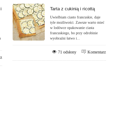
i
Tarta z cukinią i ricottą
Uwielbiam ciasto francuskie, daje
tyle możliwości. Zawsze warto mieć
w lodówce opakowanie ciasta
francuskiego, bo przy odrobinie
n
wyobraźni łatwo i...
71 odsłony
Komentarz
rz