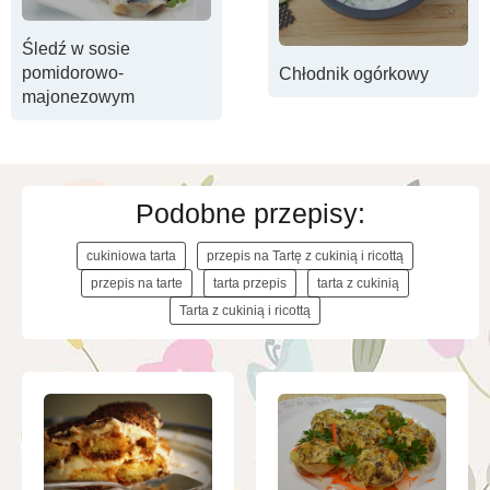
Śledź w sosie
pomidorowo-
Chłodnik ogórkowy
majonezowym
Podobne przepisy:
cukiniowa tarta
przepis na Tartę z cukinią i ricottą
przepis na tarte
tarta przepis
tarta z cukinią
Tarta z cukinią i ricottą