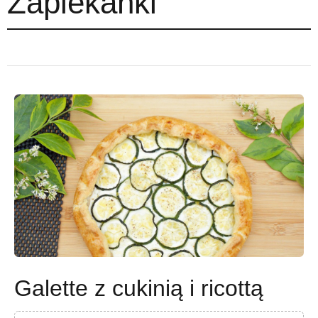
Zapiekanki
Galette z cukinią i ricottą