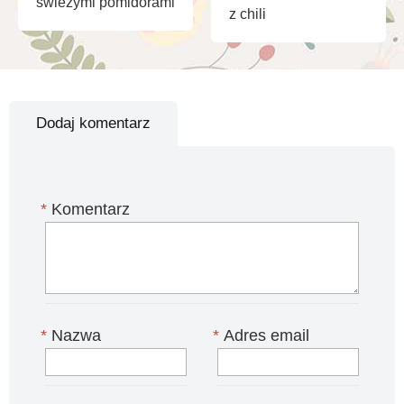
świeżymi pomidorami
z chili
Dodaj komentarz
*
Komentarz
*
Nazwa
*
Adres email