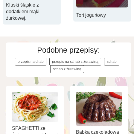
Kluski śląskie z
dodatkiem mąki
Tort jogurtowy
żurkowej.
Podobne przepisy:
przepis na chab
przepis na schab z żurawiną
schab
schab z żurawiną
SPAGHETTI ze
Babka czekoladowa