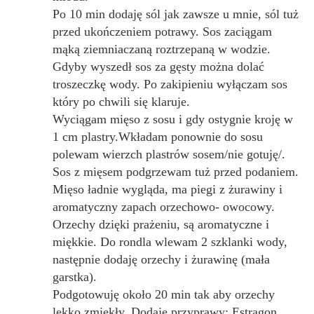
Po 10 min dodaję sól jak zawsze u mnie, sól tuż
przed ukończeniem potrawy. Sos zaciągam
mąką ziemniaczaną roztrzepaną w wodzie.
Gdyby wyszedł sos za gęsty można dolać
troszeczkę wody. Po zakipieniu wyłączam sos
który po chwili się klaruje.
Wyciągam mięso z sosu i gdy ostygnie kroję w
1 cm plastry.Wkładam ponownie do sosu
polewam wierzch plastrów sosem/nie gotuję/.
Sos z mięsem podgrzewam tuż przed podaniem.
Mięso ładnie wygląda, ma piegi z żurawiny i
aromatyczny zapach orzechowo- owocowy.
Orzechy dzięki prażeniu, są aromatyczne i
miękkie. Do rondla wlewam 2 szklanki wody,
następnie dodaję orzechy i żurawinę (mała
garstka).
Podgotowuję około 20 min tak aby orzechy
lekko zmiękły. Dodaję przyprawy: Estragon,