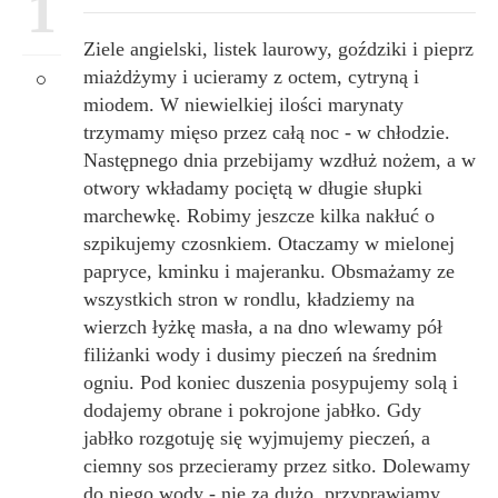
1
Ziele angielski, listek laurowy, goździki i pieprz
miażdżymy i ucieramy z octem, cytryną i
miodem. W niewielkiej ilości marynaty
trzymamy mięso przez całą noc - w chłodzie.
Następnego dnia przebijamy wzdłuż nożem, a w
otwory wkładamy pociętą w długie słupki
marchewkę. Robimy jeszcze kilka nakłuć o
szpikujemy czosnkiem. Otaczamy w mielonej
papryce, kminku i majeranku. Obsmażamy ze
wszystkich stron w rondlu, kładziemy na
wierzch łyżkę masła, a na dno wlewamy pół
filiżanki wody i dusimy pieczeń na średnim
ogniu. Pod koniec duszenia posypujemy solą i
dodajemy obrane i pokrojone jabłko. Gdy
jabłko rozgotuję się wyjmujemy pieczeń, a
ciemny sos przecieramy przez sitko. Dolewamy
do niego wody - nie za dużo, przyprawiamy