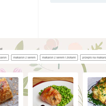
karon
makaron z serem
makaron z serem i ziołami
przepis na makaro