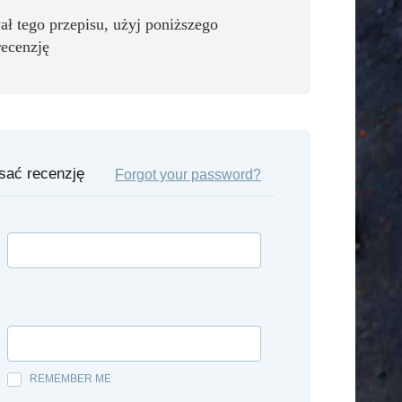
ał tego przepisu, użyj poniższego
recenzję
isać recenzję
Forgot your password?
REMEMBER ME