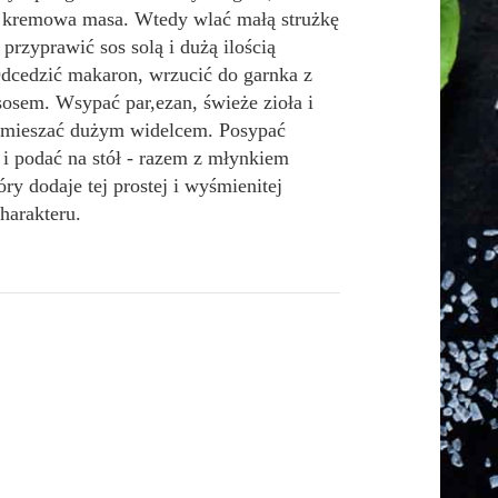
 kremowa masa. Wtedy wlać małą strużkę
 przyprawić sos solą i dużą ilością
Odcedzić makaron, wrzucić do garnka z
osem. Wsypać par,ezan, świeże zioła i
mieszać dużym widelcem. Posypać
 i podać na stół - razem z młynkiem
óry dodaje tej prostej i wyśmienitej
harakteru.