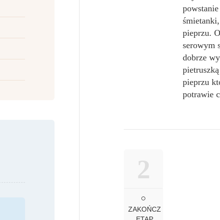
powstanie
śmietanki,
pieprzu. 
serowym s
dobrze wy
pietruszką
pieprzu kt
potrawie c
2
ZAKOŃCZ
ETAP