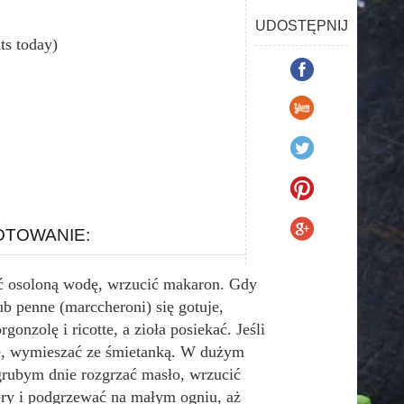
UDOSTĘPNIJ
its today)
TOWANIE:
 osoloną wodę, wrzucić makaron. Gdy
ub penne (marccheroni) się gotuje,
rgonzolę i ricotte, a zioła posiekać. Jeśli
e, wymieszać ze śmietanką. W dużym
grubym dnie rozgrzać masło, wrzucić
ry i podgrzewać na małym ogniu, aż