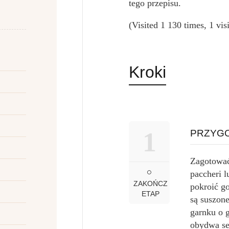
tego przepisu.
(Visited 1 130 times, 1 vis
Kroki
1
PRZYGO
Zagotować
paccheri l
ZAKOŃCZ
pokroić go
ETAP
są suszon
garnku o 
obydwa se