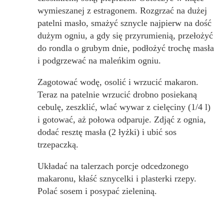
wymieszanej z estragonem. Rozgrzać na dużej
patelni masło, smażyć sznycle najpierw na dość
dużym ogniu, a gdy się przyrumienią, przełożyć
do rondla o grubym dnie, podłożyć trochę masła
i podgrzewać na maleńkim ogniu.
Zagotować wodę, osolić i wrzucić makaron.
Teraz na patelnie wrzucić drobno posiekaną
cebulę, zeszklić, wlać wywar z cielęciny (1/4 l)
i gotować, aż połowa odparuje. Zdjąć z ognia,
dodać resztę masła (2 łyżki) i ubić sos
trzepaczką.
Układać na talerzach porcje odcedzonego
makaronu, kłaść sznycelki i plasterki rzepy.
Polać sosem i posypać zieleniną.