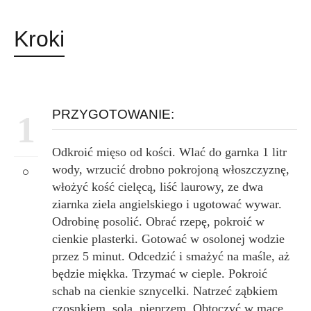
Kroki
PRZYGOTOWANIE:
1
Odkroić mięso od kości. Wlać do garnka 1 litr
wody, wrzucić drobno pokrojoną włoszczyznę,
włożyć kość cielęcą, liść laurowy, ze dwa
ziarnka ziela angielskiego i ugotować wywar.
Odrobinę posolić. Obrać rzepę, pokroić w
cienkie plasterki. Gotować w osolonej wodzie
przez 5 minut. Odcedzić i smażyć na maśle, aż
będzie miękka. Trzymać w cieple. Pokroić
schab na cienkie sznycelki. Natrzeć ząbkiem
czosnkiem, solą, pieprzem. Obtoczyć w mące