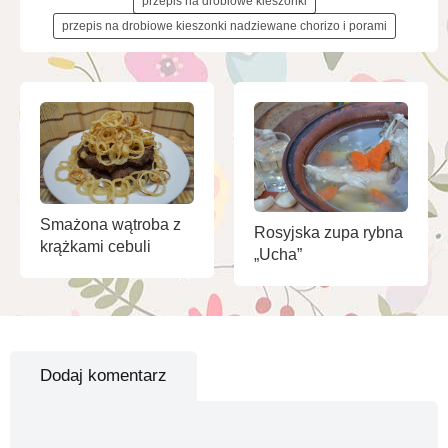
przepis na drobiowe kieszonki
przepis na drobiowe kieszonki nadziewane chorizo i porami
Smażona wątroba z
Rosyjska zupa rybna
krążkami cebuli
„Ucha”
Dodaj komentarz