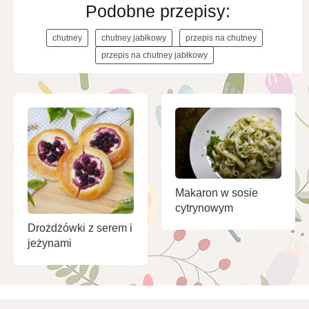
Podobne przepisy:
chutney
chutney jabłkowy
przepis na chutney
przepis na chutney jabłkowy
Makaron w sosie
cytrynowym
Drożdżówki z serem i
jeżynami