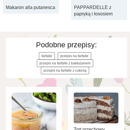
PAPPARDELLE z
Makaron alla putanesca
papryką i łososiem
Podobne przepisy:
farfalle
przepis na farfalle
przepis na farfalle z bakłażanem
przepis na farfalle z cukinią
Tort orzechowy