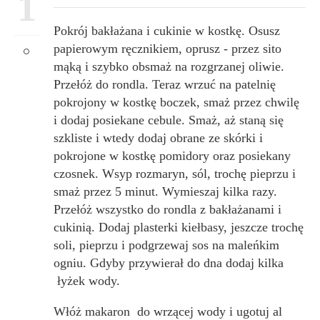
1
Pokrój bakłażana i cukinie w kostkę. Osusz
papierowym ręcznikiem, oprusz - przez sito
mąką i szybko obsmaż na rozgrzanej oliwie.
Przełóż do rondla. Teraz wrzuć na patelnię
pokrojony w kostkę boczek, smaż przez chwilę
i dodaj posiekane cebule. Smaż, aż staną się
szkliste i wtedy dodaj obrane ze skórki i
pokrojone w kostkę pomidory oraz posiekany
czosnek. Wsyp rozmaryn, sól, trochę pieprzu i
smaż przez 5 minut. Wymieszaj kilka razy.
Przełóż wszystko do rondla z bakłażanami i
cukinią. Dodaj plasterki kiełbasy, jeszcze trochę
soli, pieprzu i podgrzewaj sos na maleńkim
ogniu. Gdyby przywierał do dna dodaj kilka
łyżek wody.
Włóż makaron do wrzącej wody i ugotuj al