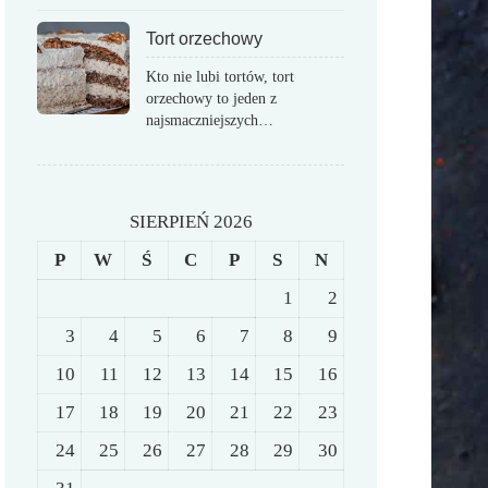
Tort orzechowy
Kto nie lubi tortów, tort
orzechowy to jeden z
najsmaczniejszych…
SIERPIEŃ 2026
P
W
Ś
C
P
S
N
1
2
3
4
5
6
7
8
9
10
11
12
13
14
15
16
17
18
19
20
21
22
23
24
25
26
27
28
29
30