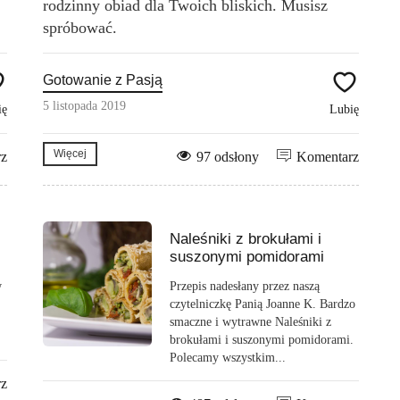
rodzinny obiad dla Twoich bliskich. Musisz
spróbować.
Gotowanie z Pasją
5 listopada 2019
ię
Lubię
Więcej
rz
97 odsłony
Komentarz
Naleśniki z brokułami i
suszonymi pomidorami
w
Przepis nadesłany przez naszą
czytelniczkę Panią Joanne K. Bardzo
smaczne i wytrawne Naleśniki z
brokułami i suszonymi pomidorami.
Polecamy wszystkim...
rz