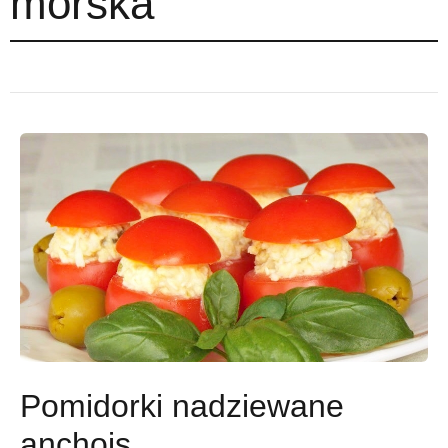
morska
Pomidorki nadziewane
anchois