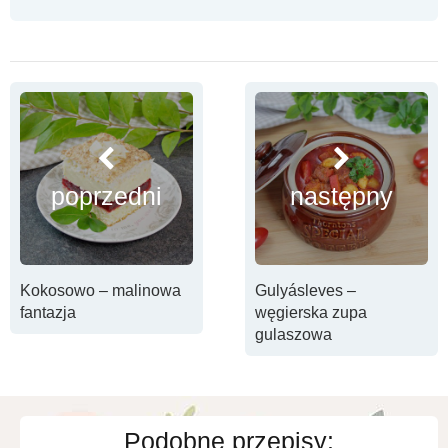
poprzedni
następny
Kokosowo – malinowa
Gulyásleves –
fantazja
węgierska zupa
gulaszowa
Podobne przepisy: