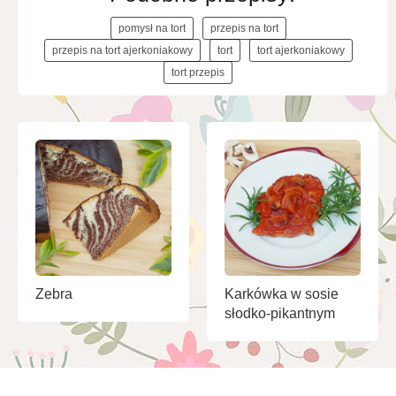
pomysł na tort
przepis na tort
przepis na tort ajerkoniakowy
tort
tort ajerkoniakowy
tort przepis
Zebra
Karkówka w sosie
słodko-pikantnym