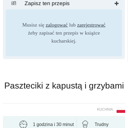
Zapisz ten przepis
Musisz się
zalogować
lub
zarejestrować
żeby zapisać ten przepis w książce
kucharskiej.
Paszteciki z kapustą i grzybami
KUCHNIA:
1 godzina i 30 minut
Trudny