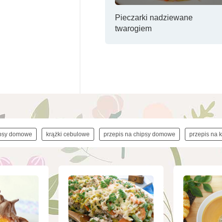
Pieczarki nadziewane
twarogiem
psy domowe
krążki cebulowe
przepis na chipsy domowe
przepis na 