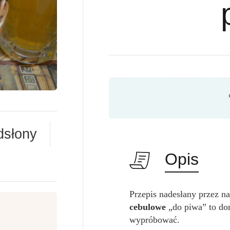
dsłony
Opis
Przepis nadesłany przez n
cebulowe
„do piwa” to do
wypróbować.