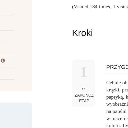
(Visited 184 times, 1 visit
Kroki
1
PRZYGO
Cebulę obi
krążki, p
ZAKOŃCZ
papryką, 
ETAP
wyobraźni.
na patelni
w mące i s
koloru. Ł