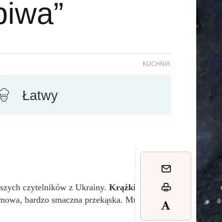
piwa”
KUCHNIA:
Łatwy
aszych czytelników z Ukrainy.
Krążki
mowa, bardzo smaczna przekąska. Musisz