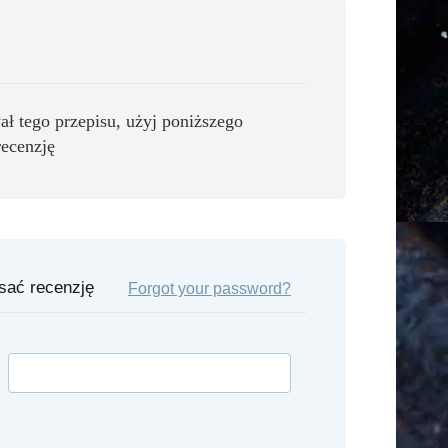
ał tego przepisu, użyj poniższego
recenzję
isać recenzję
Forgot your password?