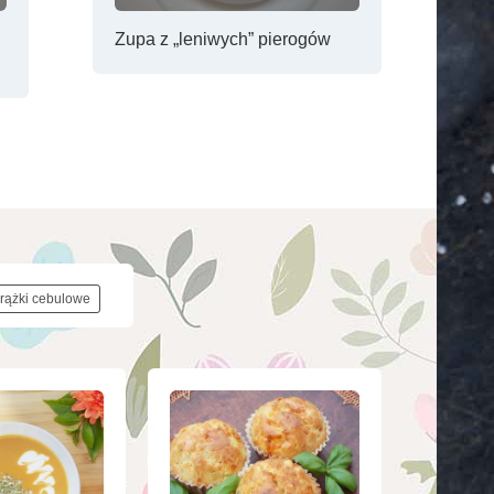
Zupa z „leniwych” pierogów
krążki cebulowe