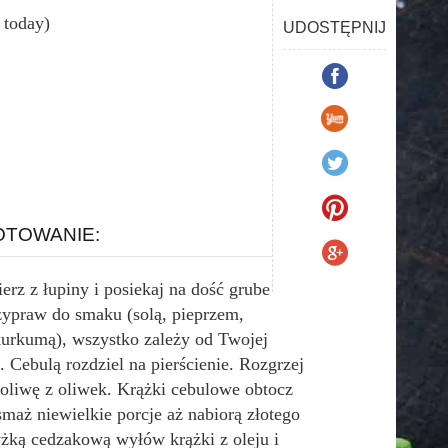
s today)
UDOSTĘPNIJ
TOWANIE:
erz z łupiny i posiekaj na dość grube
rzypraw do smaku (solą, pieprzem,
kurkumą), wszystko zależy od Twojej
 Cebulą rozdziel na pierścienie. Rozgrzej
 oliwę z oliwek. Krążki cebulowe obtocz
maż niewielkie porcje aż nabiorą złotego
yżką cedzakową wyłów krążki z oleju i