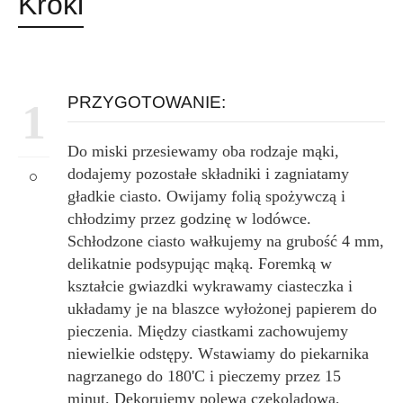
Kroki
PRZYGOTOWANIE:
1
Do miski przesiewamy oba rodzaje mąki,
dodajemy pozostałe składniki i zagniatamy
gładkie ciasto. Owijamy folią spożywczą i
chłodzimy przez godzinę w lodówce.
Schłodzone ciasto wałkujemy na grubość 4 mm,
delikatnie podsypując mąką. Foremką w
kształcie gwiazdki wykrawamy ciasteczka i
układamy je na blaszce wyłożonej papierem do
pieczenia. Między ciastkami zachowujemy
niewielkie odstępy. Wstawiamy do piekarnika
nagrzanego do 180'C i pieczemy przez 15
minut. Dekorujemy polewą czekoladową,