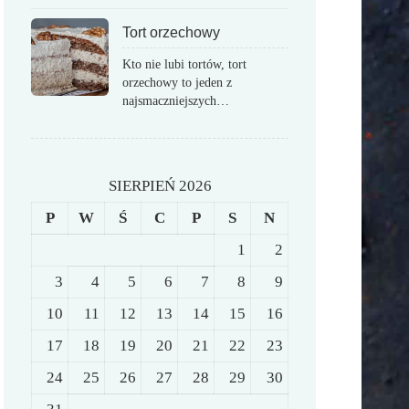
Tort orzechowy
Kto nie lubi tortów, tort
orzechowy to jeden z
najsmaczniejszych…
SIERPIEŃ 2026
P
W
Ś
C
P
S
N
1
2
3
4
5
6
7
8
9
10
11
12
13
14
15
16
17
18
19
20
21
22
23
24
25
26
27
28
29
30