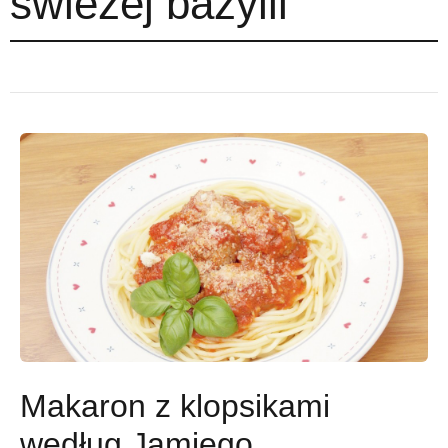
świeżej bazylii
Makaron z klopsikami
według Jamiego