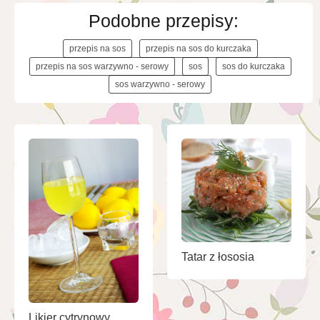
Podobne przepisy:
przepis na sos
przepis na sos do kurczaka
przepis na sos warzywno - serowy
sos
sos do kurczaka
sos warzywno - serowy
Tatar z łososia
Likier cytrynowy