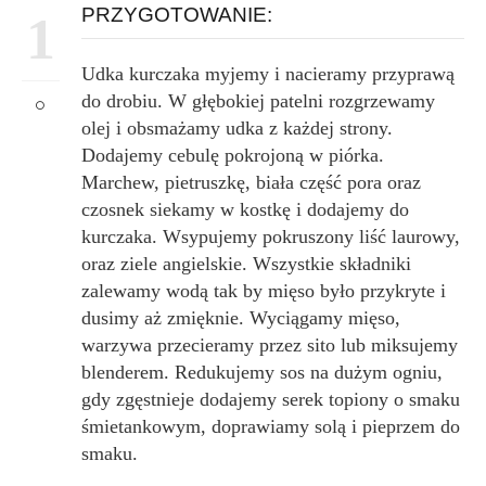
PRZYGOTOWANIE:
1
Udka kurczaka myjemy i nacieramy przyprawą
do drobiu. W głębokiej patelni rozgrzewamy
olej i obsmażamy udka z każdej strony.
Dodajemy cebulę pokrojoną w piórka.
Marchew, pietruszkę, biała część pora oraz
czosnek siekamy w kostkę i dodajemy do
kurczaka. Wsypujemy pokruszony liść laurowy,
oraz ziele angielskie. Wszystkie składniki
zalewamy wodą tak by mięso było przykryte i
dusimy aż zmięknie. Wyciągamy mięso,
warzywa przecieramy przez sito lub miksujemy
blenderem. Redukujemy sos na dużym ogniu,
gdy zgęstnieje dodajemy serek topiony o smaku
śmietankowym, doprawiamy solą i pieprzem do
smaku.