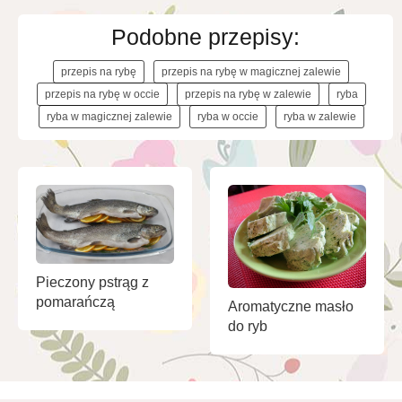
Podobne przepisy:
przepis na rybę
przepis na rybę w magicznej zalewie
przepis na rybę w occie
przepis na rybę w zalewie
ryba
ryba w magicznej zalewie
ryba w occie
ryba w zalewie
Pieczony pstrąg z
pomarańczą
Aromatyczne masło
do ryb