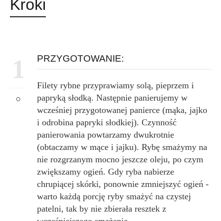
Kroki
PRZYGOTOWANIE:
1
Filety rybne przyprawiamy solą, pieprzem i
papryką słodką. Następnie panierujemy w
wcześniej przygotowanej panierce (mąka, jajko
i odrobina papryki słodkiej). Czynność
panierowania powtarzamy dwukrotnie
(obtaczamy w mące i jajku). Rybę smażymy na
nie rozgrzanym mocno jeszcze oleju, po czym
zwiększamy ogień. Gdy ryba nabierze
chrupiącej skórki, ponownie zmniejszyć ogień -
warto każdą porcję ryby smażyć na czystej
patelni, tak by nie zbierała resztek z
wcześniejszego smażenia.