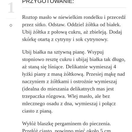
PRZYGOTOWANIE:
1
Roztop masło w niewielkim rondelku i przecedź
przez sitko. Odstaw. Oddziel żółtka od białek.
Ubij żółtka z połową cukru, aż zbieleją. Dodaj
skórkę otartą z cytryny i sok cytrynowy.
Ubij białka na sztywną pianę. Wsypuj
stopniowo resztę cukru i ubijaj białka tak długo,
aż staną się lśniące. Delikatnie wymieszaj 4
łyżki piany z masą żółtkową. Przesiej mąkę nad
naczyniem z żółtkami i ostrożnie wymieszaj
(idealna do mieszania delikatnych mas jest
trzepaczka rózgowa. Wlej masło, ale bez
mlecznego osadu z dna, wymieszaj i połącz
ciasto z pianą.
Wyłóż blaszkę pergaminem do pieczenia.
Przełóż ciasto, powinno mieć około 5 cm