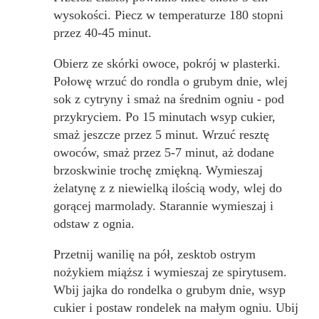
wysokości. Piecz w temperaturze 180 stopni
przez 40-45 minut.
Obierz ze skórki owoce, pokrój w plasterki.
Połowę wrzuć do rondla o grubym dnie, wlej
sok z cytryny i smaż na średnim ogniu - pod
przykryciem. Po 15 minutach wsyp cukier,
smaż jeszcze przez 5 minut. Wrzuć resztę
owoców, smaż przez 5-7 minut, aż dodane
brzoskwinie trochę zmiękną. Wymieszaj
żelatynę z z niewielką ilością wody, wlej do
gorącej marmolady. Starannie wymieszaj i
odstaw z ognia.
Przetnij wanilię na pół, zesktob ostrym
nożykiem miąższ i wymieszaj ze spirytusem.
Wbij jajka do rondelka o grubym dnie, wsyp
cukier i postaw rondelek na małym ogniu. Ubij